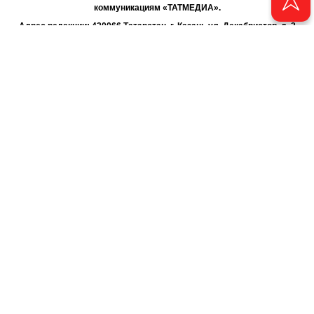
коммуникациям «ТАТМЕДИА».
Адрес редакции: 420066 Татарстан, г. Казань ул. Декабристов, д. 2
Телефон редакции: +7 (843) 222-06-00
E-mail: chayan@bk.ru
Антикоррупционная политика
chayan@bk.ru
Для сообщения о фактах коррупции:
АО «ТАТМЕДИА» использует «cookie»
для персонализации сервисов
и удобства пользователей сайтом. Использование «cookie» можно
отменить в настройках браузера.
Политика конфиденциальности
16+