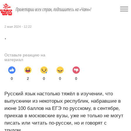
Пролетарии всех стран, подпишитесь на «Чаян»!
2 мая 2024 - 12:22
.
Оставьте реакцию на
материал
0
2
0
0
0
Русский язык настолько тяжёл в изучении, что
выпускники из некоторых республик, набравшие в
июне 100 баллов на ЕГЭ по русскому, в сентябре,
приехав в московские вузы, уже не только не могут
писать или читать по-русски, но и говорят с
трудом…