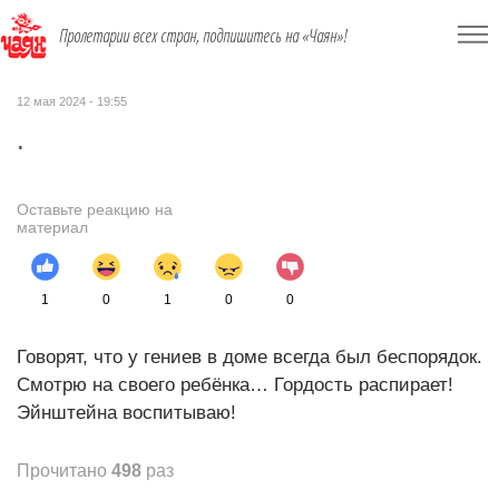
Пролетарии всех стран, подпишитесь на «Чаян»!
12 мая 2024 - 19:55
.
Оставьте реакцию на
материал
1
0
1
0
0
Говорят, что у гениев в доме всегда был беспорядок.
Смотрю на своего ребёнка… Гордость распирает!
Эйнштейна воспитываю!
Прочитано
498
раз