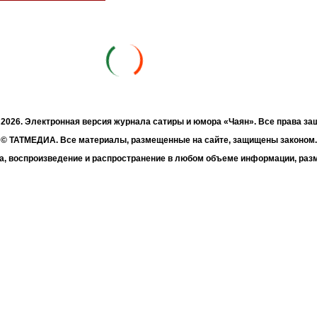
- 2026. Электронная версия журнала сатиры и юмора «Чаян». Все права з
© ТАТМЕДИА. Все материалы, размещенные на сайте, защищены законом.
а, воспроизведение и распространение в любом объеме информации, раз
зможна только с письменного согласия Филиала АО «ТАТМЕДИА» «Редакц
«Чаян» («Скорпион»).
жке Республиканского агентства по печати и массовым коммуникациям 
Адрес редакции: 420066 Татарстан, г. Казань ул. Декабристов, д. 2
Телефон редакции: +7 (843) 222-06-00
E-mail: chayan@bk.ru
Антикоррупционная политика