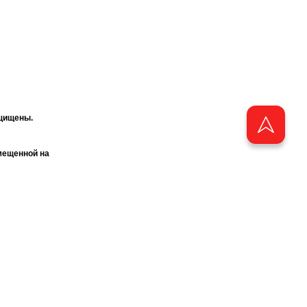
ащищены.
мещенной на
ия журнала
«ТАТМЕДИА».