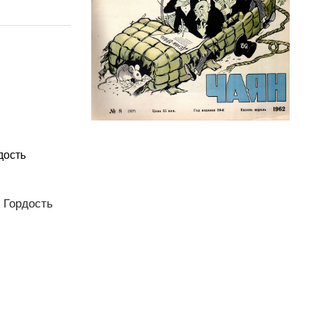
дость
… Гордость