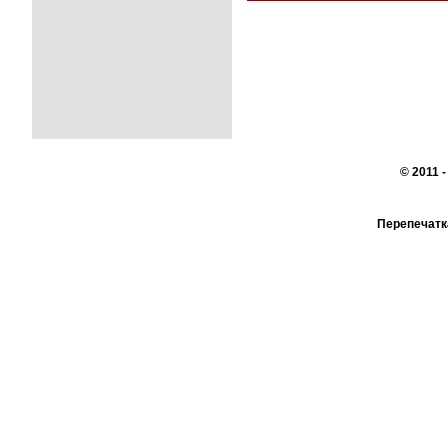
© 2011 
Перепечатк
сайте, во
При поддер