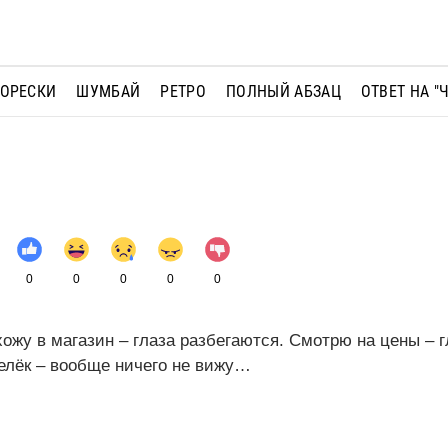
МОРЕСКИ
ШУМБАЙ
РЕТРО
ПОЛНЫЙ АБЗАЦ
ОТВЕТ НА "
0
0
0
0
0
хожу в магазин – глаза разбегаются. Смотрю на цены – г
елёк – вообще ничего не вижу…