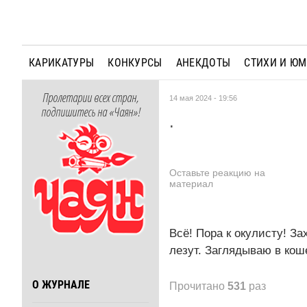
КАРИКАТУРЫ
КОНКУРСЫ
АНЕКДОТЫ
СТИХИ И Ю
Пролетарии всех стран,
14 мая 2024 - 19:56
подпишитесь на «Чаян»!
.
Оставьте реакцию на
материал
Всё! Пора к окулисту! За
лезут. Заглядываю в кош
О ЖУРНАЛЕ
Прочитано
531
раз