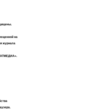
ащищены.
мещенной на
ия журнала
«ТАТМЕДИА».
бства
аузера.