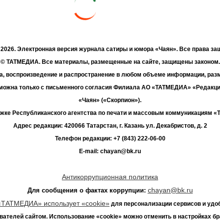
- 2026. Электронная версия журнала сатиры и юмора «Чаян». Все права з
© ТАТМЕДИА. Все материалы, размещенные на сайте, защищены законом.
а, воспроизведение и распространение в любом объеме информации, раз
зможна только с письменного согласия Филиала АО «ТАТМЕДИА» «Редакц
«Чаян» («Скорпион»).
жке Республиканского агентства по печати и массовым коммуникациям 
Адрес редакции: 420066 Татарстан, г. Казань ул. Декабристов, д. 2
Телефон редакции: +7 (843) 222-06-00
E-mail: chayan@bk.ru
Антикоррупционная политика
chayan@bk.ru
Для сообщения о фактах коррупции:
«ТАТМЕДИА» использует «cookie»
для персонализации сервисов и удо
вателей сайтом. Использование «cookie» можно отменить в настройках бр