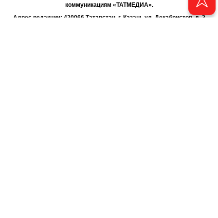
коммуникациям «ТАТМЕДИА».
Адрес редакции: 420066 Татарстан, г. Казань ул. Декабристов, д. 2
Телефон редакции: +7 (843) 222-06-00
E-mail: chayan@bk.ru
Антикоррупционная политика
chayan@bk.ru
Для сообщения о фактах коррупции:
АО «ТАТМЕДИА» использует «cookie»
для персонализации сервисов
и удобства пользователей сайтом. Использование «cookie» можно
отменить в настройках браузера.
Политика конфиденциальности
16+