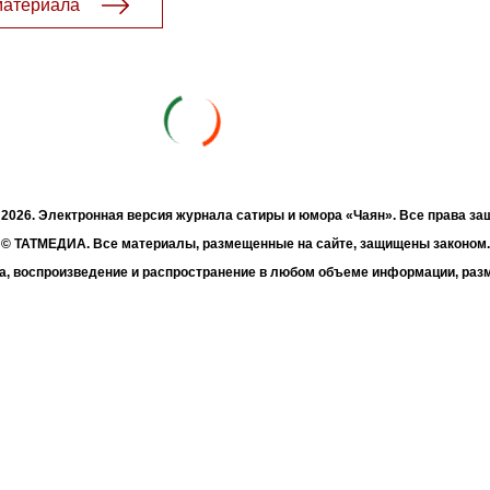
материала
- 2026. Электронная версия журнала сатиры и юмора «Чаян». Все права з
© ТАТМЕДИА. Все материалы, размещенные на сайте, защищены законом.
а, воспроизведение и распространение в любом объеме информации, раз
зможна только с письменного согласия Филиала АО «ТАТМЕДИА» «Редакц
«Чаян» («Скорпион»).
жке Республиканского агентства по печати и массовым коммуникациям 
Адрес редакции: 420066 Татарстан, г. Казань ул. Декабристов, д. 2
Телефон редакции: +7 (843) 222-06-00
E-mail: chayan@bk.ru