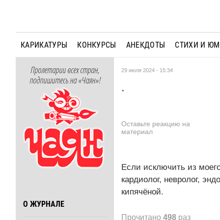
КАРИКАТУРЫ
КОНКУРСЫ
АНЕКДОТЫ
СТИХИ И Ю
Пролетарии всех стран,
29 июля 2024 - 15:34
подпишитесь на «Чаян»!
.
Оставьте реакцию на
материал
Если исключить из моего
кардиолог, невролог, энд
кипячёной.
О ЖУРНАЛЕ
Прочитано
498
раз