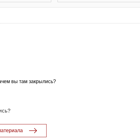
зачем вы там закрылись?
ись?
материала