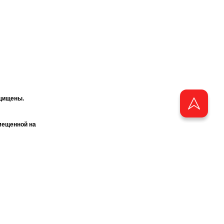
ащищены.
мещенной на
ия журнала
«ТАТМЕДИА».