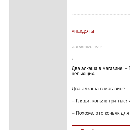
АНЕКДОТЫ
26 июля 2024 - 15:32
.
Два алкаша в магазине. – Г
непьющих.
Два алкаша в магазине.
– Гляди, коньяк три тыся
– Похоже, это коньяк дл