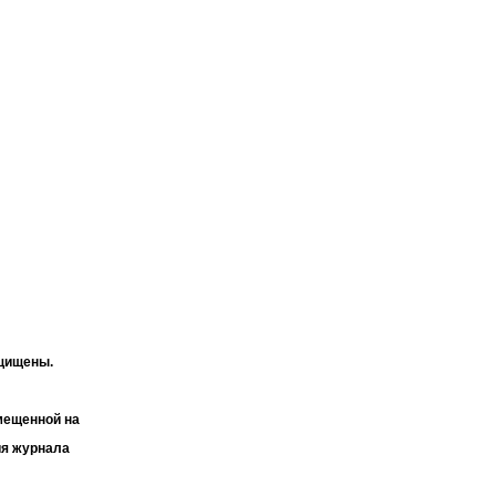
ащищены.
мещенной на
ия журнала