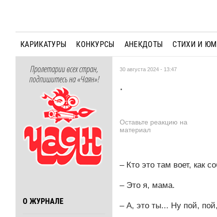
КАРИКАТУРЫ
КОНКУРСЫ
АНЕКДОТЫ
СТИХИ И Ю
Пролетарии всех стран,
30 августа 2024 - 13:47
подпишитесь на «Чаян»!
.
Оставьте реакцию на
материал
– Кто это там воет, как с
– Это я, мама.
О ЖУРНАЛЕ
– А, это ты... Ну пой, по