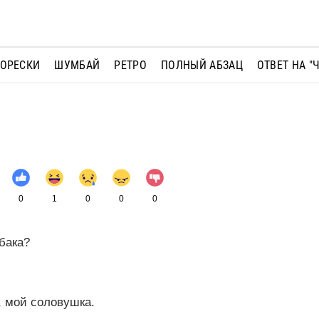
МОРЕСКИ
ШУМБАЙ
РЕТРО
ПОЛНЫЙ АБЗАЦ
ОТВЕТ НА "
0
1
0
0
0
обака?
й, мой соловушка.