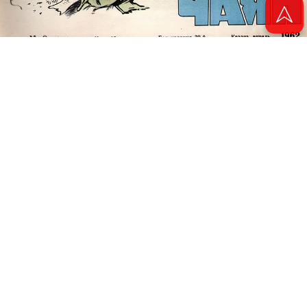
© 2011 - 2026. Электронная версия журнала сатиры и юмора «Чаян». Все
права защищены.
© ТАТМЕДИА. Все материалы, размещенные на сайте, защищены законом.
Перепечатка, воспроизведение и распространение в любом объеме
информации, размещенной на сайте, возможна только с письменного
согласия Филиала АО «ТАТМЕДИА» «Редакция журнала «Чаян»
(«Скорпион»).
При поддержке Республиканского агентства по печати и массовым
коммуникациям «ТАТМЕДИА».
Адрес редакции: 420066 Татарстан, г. Казань ул. Декабристов, д. 2
Телефон редакции: +7 (843) 222-06-00
E-mail: chayan@bk.ru