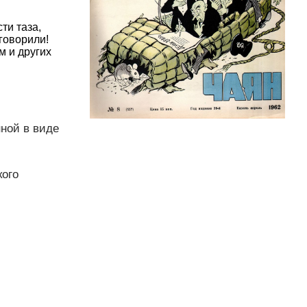
ти таза,
говорили!
м и других
нной в виде
кого