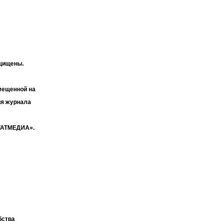
ащищены.
мещенной на
ия журнала
«ТАТМЕДИА».
бства