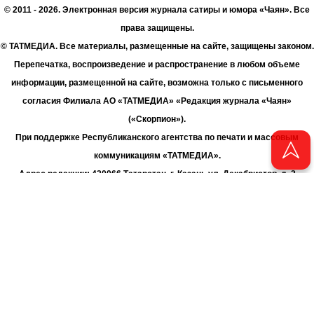
© 2011 - 2026. Электронная версия журнала сатиры и юмора «Чаян». Все
права защищены.
© ТАТМЕДИА. Все материалы, размещенные на сайте, защищены законом.
Перепечатка, воспроизведение и распространение в любом объеме
информации, размещенной на сайте, возможна только с письменного
согласия Филиала АО «ТАТМЕДИА» «Редакция журнала «Чаян»
(«Скорпион»).
При поддержке Республиканского агентства по печати и массовым
коммуникациям «ТАТМЕДИА».
Адрес редакции: 420066 Татарстан, г. Казань ул. Декабристов, д. 2
Телефон редакции: +7 (843) 222-06-00
E-mail: chayan@bk.ru
Антикоррупционная политика
chayan@bk.ru
Для сообщения о фактах коррупции:
АО «ТАТМЕДИА» использует «cookie»
для персонализации сервисов
и удобства пользователей сайтом. Использование «cookie» можно