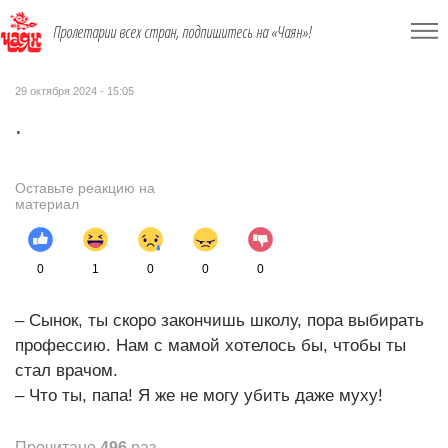
Пролетарии всех стран, подпишитесь на «Чаян»!
29 октября 2024 - 15:05
.
Оставьте реакцию на
материал
0
1
0
0
0
– Сынок, ты скоро закончишь школу, пора выбирать
профессию. Нам с мамой хотелось бы, чтобы ты
стал врачом.
– Что ты, папа! Я же не могу убить даже муху!
Прочитано
496
раз