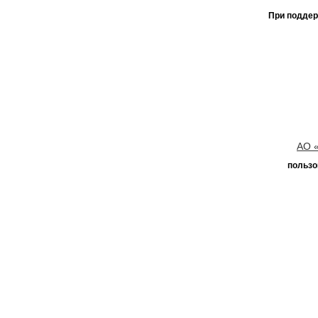
При поддер
АО 
пользо