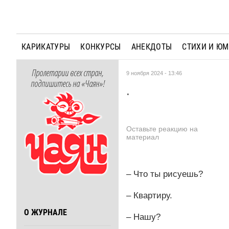
КАРИКАТУРЫ
КОНКУРСЫ
АНЕКДОТЫ
СТИХИ И Ю
Пролетарии всех стран,
9 ноября 2024 - 13:46
подпишитесь на «Чаян»!
.
Оставьте реакцию на
материал
– Что ты рисуешь?
– Квартиру.
О ЖУРНАЛЕ
– Нашу?