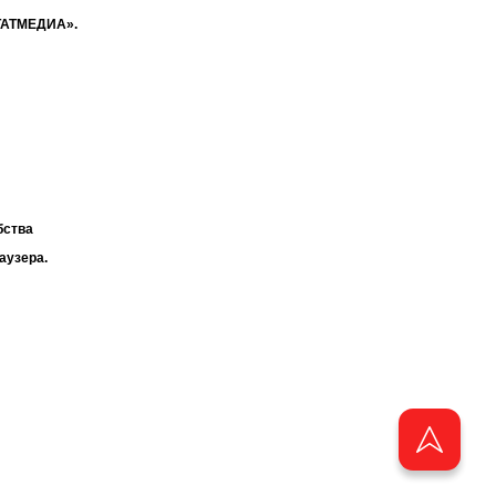
«ТАТМЕДИА».
бства
аузера.