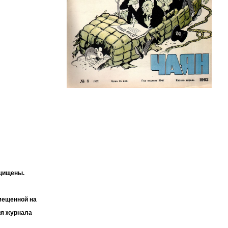
ащищены.
мещенной на
ия журнала