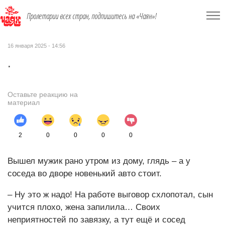
Пролетарии всех стран, подпишитесь на «Чаян»!
16 января 2025 - 14:56
.
Оставьте реакцию на
материал
2
0
0
0
0
Вышел мужик рано утром из дому, глядь – а у
соседа во дворе новенький авто стоит.
– Ну это ж надо! На работе выговор схлопотал, сын
учится плохо, жена запилила… Своих
неприятностей по завязку, а тут ещё и сосед