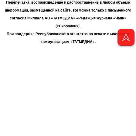
Перепечатка, воспроизведение и распространение в любом объеме
информации, размещенной на сайте, возможна только с письменного
согласия Филиала АО «ТАТМЕДИА» «Редакция журнала «Чаян»
(«Скорпион»).
При поддержке Республиканского агентства по печати и массовым
коммуникациям «ТАТМЕДИА».
Адрес редакции: 420066 Татарстан, г. Казань ул. Декабристов, д. 2
Телефон редакции: +7 (843) 222-06-00
E-mail: chayan@bk.ru
Антикоррупционная политика
chayan@bk.ru
Для сообщения о фактах коррупции:
АО «ТАТМЕДИА» использует «cookie»
для персонализации сервисов
и удобства пользователей сайтом. Использование «cookie» можно
отменить в настройках браузера.
Политика конфиденциальности