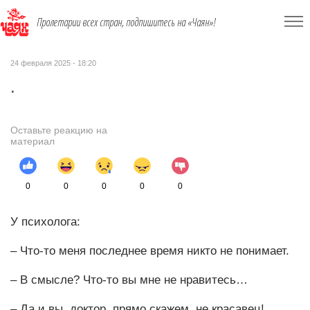
Пролетарии всех стран, подпишитесь на «Чаян»!
24 февраля 2025 - 18:20
.
Оставьте реакцию на
материал
0
0
0
0
0
У психолога:
– Что-то меня последнее время никто не понимает.
– В смысле? Что-то вы мне не нравитесь…
– Да и вы, доктор, прямо скажем, не красавец!