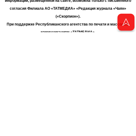
информации, размещенной на сайте, возможна только с письменного
согласия Филиала АО «ТАТМЕДИА» «Редакция журнала «Чаян»
(«Скорпион»).
При поддержке Республиканского агентства по печати и массовым
коммуникациям «ТАТМЕДИА».
Адрес редакции: 420066 Татарстан, г. Казань ул. Декабристов, д. 2
Телефон редакции: +7 (843) 222-06-00
E-mail: chayan@bk.ru
Антикоррупционная политика
chayan@bk.ru
Для сообщения о фактах коррупции:
АО «ТАТМЕДИА» использует «cookie»
для персонализации сервисов
и удобства пользователей сайтом. Использование «cookie» можно
отменить в настройках браузера.
Политика конфиденциальности
16+