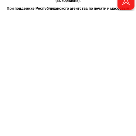
(«Скорпион»).
При поддержке Республиканского агентства по печати и массовым
коммуникациям «ТАТМЕДИА».
Адрес редакции: 420066 Татарстан, г. Казань ул. Декабристов, д. 2
Телефон редакции: +7 (843) 222-06-00
E-mail: chayan@bk.ru
Антикоррупционная политика
chayan@bk.ru
Для сообщения о фактах коррупции:
АО «ТАТМЕДИА» использует «cookie»
для персонализации сервисов
и удобства пользователей сайтом. Использование «cookie» можно
отменить в настройках браузера.
Политика конфиденциальности
16+