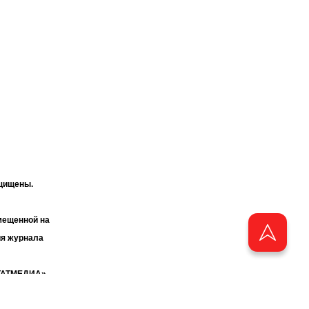
ащищены.
мещенной на
ия журнала
«ТАТМЕДИА».