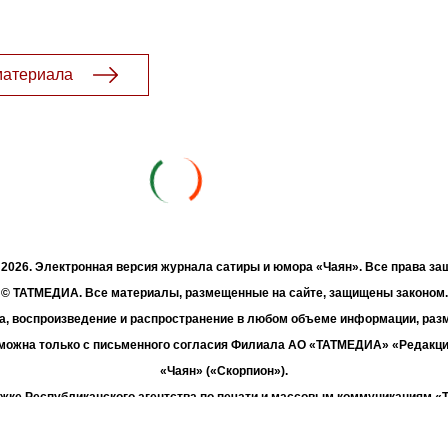
материала
- 2026. Электронная версия журнала сатиры и юмора «Чаян». Все права з
© ТАТМЕДИА. Все материалы, размещенные на сайте, защищены законом.
а, воспроизведение и распространение в любом объеме информации, раз
зможна только с письменного согласия Филиала АО «ТАТМЕДИА» «Редакц
«Чаян» («Скорпион»).
жке Республиканского агентства по печати и массовым коммуникациям 
Адрес редакции: 420066 Татарстан, г. Казань ул. Декабристов, д. 2