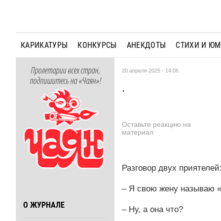
КАРИКАТУРЫ
КОНКУРСЫ
АНЕКДОТЫ
СТИХИ И Ю
Пролетарии всех стран,
20 апреля 2025 - 14:06
подпишитесь на «Чаян»!
.
Оставьте реакцию на
материал
Разговор двух приятелей
– Я свою жену называю «
О ЖУРНАЛЕ
– Ну, а она что?