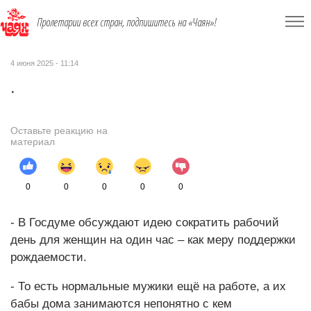
Пролетарии всех стран, подпишитесь на «Чаян»!
4 июня 2025 - 11:14
.
Оставьте реакцию на
материал
0
0
0
0
0
- В Госдуме обсуждают идею сократить рабочий
день для женщин на один час – как меру поддержки
рождаемости.
- То есть нормальные мужики ещё на работе, а их
бабы дома занимаются непонятно с кем