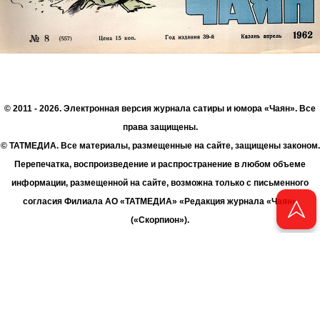
© 2011 - 2026. Электронная версия журнала сатиры и юмора «Чаян». Все
права защищены.
© ТАТМЕДИА. Все материалы, размещенные на сайте, защищены законом.
Перепечатка, воспроизведение и распространение в любом объеме
информации, размещенной на сайте, возможна только с письменного
согласия Филиала АО «ТАТМЕДИА» «Редакция журнала «Чаян»
(«Скорпион»).
При поддержке Республиканского агентства по печати и массовым
коммуникациям «ТАТМЕДИА».
Адрес редакции: 420066 Татарстан, г. Казань ул. Декабристов, д. 2
Телефон редакции: +7 (843) 222-06-00
E-mail: chayan@bk.ru