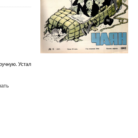
ручную. Устал
лать