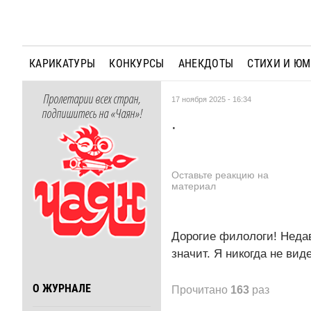
КАРИКАТУРЫ
КОНКУРСЫ
АНЕКДОТЫ
СТИХИ И Ю
Пролетарии всех стран,
17 ноября 2025 - 16:34
подпишитесь на «Чаян»!
.
Оставьте реакцию на
материал
Дорогие филологи! Недав
значит. Я никогда не вид
О ЖУРНАЛЕ
Прочитано
163
раз