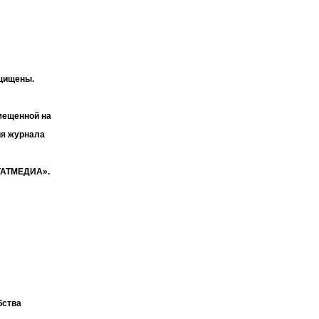
ащищены.
мещенной на
ия журнала
«ТАТМЕДИА».
бства