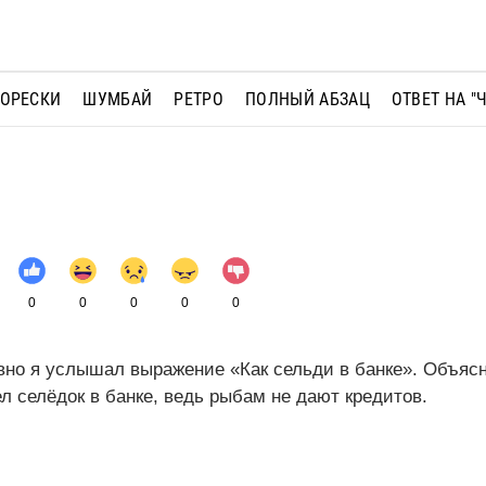
МОРЕСКИ
ШУМБАЙ
РЕТРО
ПОЛНЫЙ АБЗАЦ
ОТВЕТ НА "
0
0
0
0
0
но я услышал выражение «Как сельди в банке». Объясн
ел селёдок в банке, ведь рыбам не дают кредитов.