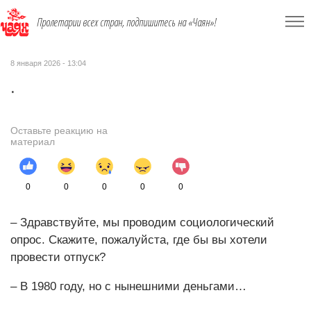
Пролетарии всех стран, подпишитесь на «Чаян»!
8 января 2026 - 13:04
.
Оставьте реакцию на
материал
0
0
0
0
0
– Здравствуйте, мы проводим социо­логический
опрос. Скажите, пожа­луйста, где бы вы хотели
провести отпуск?
– В 1980 году, но с нынешними деньгами…