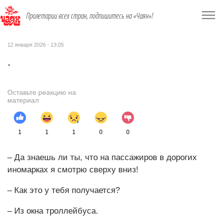
Пролетарии всех стран, подпишитесь на «Чаян»!
12 января 2026 - 13:05
.
Оставьте реакцию на
материал
1
1
1
0
0
– Да знаешь ли ты, что на пассажиров в дорогих
иномарках я смотрю сверху вниз!
– Как это у тебя получается?
– Из окна троллейбуса.