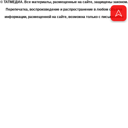
© ТАТМЕДИА. Все материалы, размещенные на сайте, защищены законом.
Перепечатка, воспроизведение и распространение в любом объеме
информации, размещенной на сайте, возможна только с письменного
согласия Филиала АО «ТАТМЕДИА» «Редакция журнала «Чаян»
(«Скорпион»).
При поддержке Республиканского агентства по печати и массовым
коммуникациям «ТАТМЕДИА».
Адрес редакции: 420066 Татарстан, г. Казань ул. Декабристов, д. 2
Телефон редакции: +7 (843) 222-06-00
E-mail: chayan@bk.ru
Антикоррупционная политика
chayan@bk.ru
Для сообщения о фактах коррупции:
АО «ТАТМЕДИА» использует «cookie»
для персонализации сервисов
и удобства пользователей сайтом. Использование «cookie» можно
отменить в настройках браузера.
Политика конфиденциальности