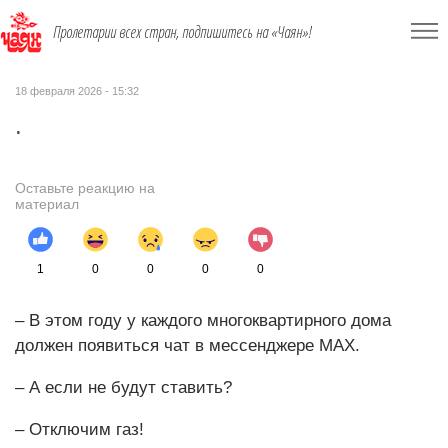
Пролетарии всех стран, подпишитесь на «Чаян»!
18 февраля 2026 - 15:32
.
Оставьте реакцию на
материал
1
0
0
0
0
– В этом году у каждого много­квартирного дома
должен появиться чат в мессенджере МАХ.
– А если не будут ставить?
– Отключим газ!