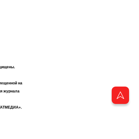
ащищены.
мещенной на
ия журнала
«ТАТМЕДИА».