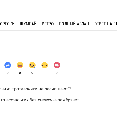
МОРЕСКИ
ШУМБАЙ
РЕТРО
ПОЛНЫЙ АБЗАЦ
ОТВЕТ НА "
0
0
0
0
0
рники тротуарчики не расчищают?
 что асфальтик без снежочка замёрзнет…