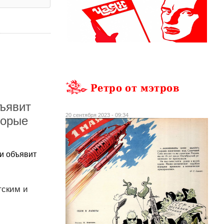
Ретро от мэтров
бъявит
20 сентября 2023 - 09:34
торые
 и объявит
тским и