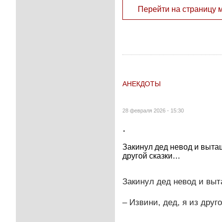
Перейти на страницу 
АНЕКДОТЫ
28 февраля 2026 - 15:30
.
Закинул дед невод и вытащ
другой сказки…
Закинул дед невод и выт
– Извини, дед, я из друг