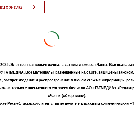
материала
- 2026. Электронная версия журнала сатиры и юмора «Чаян». Все права з
© ТАТМЕДИА. Все материалы, размещенные на сайте, защищены законом.
а, воспроизведение и распространение в любом объеме информации, раз
зможна только с письменного согласия Филиала АО «ТАТМЕДИА» «Редакц
«Чаян» («Скорпион»).
жке Республиканского агентства по печати и массовым коммуникациям 
Адрес редакции: 420066 Татарстан, г. Казань ул. Декабристов, д. 2
Телефон редакции: +7 (843) 222-06-00
E-mail: chayan@bk.ru