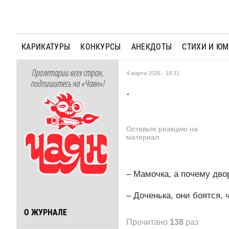
КАРИКАТУРЫ
КОНКУРСЫ
АНЕКДОТЫ
СТИХИ И Ю
Пролетарии всех стран,
4 марта 2026 - 18:31
подпишитесь на «Чаян»!
.
Оставьте реакцию на
материал
– Мамочка, а почему дво
– Доченька, они боятся,
О ЖУРНАЛЕ
Прочитано
138
раз