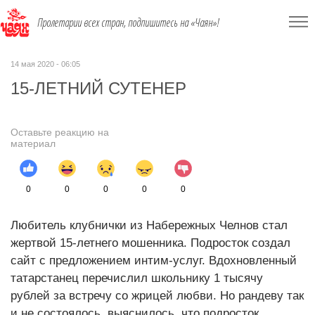
Пролетарии всех стран, подпишитесь на «Чаян»!
14 мая 2020 - 06:05
15-ЛЕТНИЙ СУТЕНЕР
Оставьте реакцию на
материал
0
0
0
0
0
Любитель клубнички из Набережных Челнов стал
жертвой 15-летнего мошенника. Подросток создал
сайт с предложением интим-услуг. Вдохновленный
татарстанец перечислил школьнику 1 тысячу
рублей за встречу со жрицей любви. Но рандеву так
и не состоялось, выяснилось, что подросток