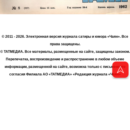
© 2011 - 2026. Электронная версия журнала сатиры и юмора «Чаян». Все
права защищены.
© ТАТМЕДИА. Все материалы, размещенные на сайте, защищены законом.
Перепечатка, воспроизведение и распространение в любом объеме
информации, размещенной на сайте, возможна только с письменного
согласия Филиала АО «ТАТМЕДИА» «Редакция журнала «Чаян»
(«Скорпион»).
При поддержке Республиканского агентства по печати и массовым
коммуникациям «ТАТМЕДИА».
Адрес редакции: 420066 Татарстан, г. Казань ул. Декабристов, д. 2
Телефон редакции: +7 (843) 222-06-00
E-mail: chayan@bk.ru