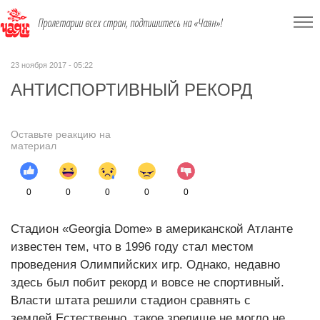
Пролетарии всех стран, подпишитесь на «Чаян»!
23 ноября 2017 - 05:22
АНТИСПОРТИВНЫЙ РЕКОРД
Оставьте реакцию на
материал
0
0
0
0
0
Стадион «Georgia Dome» в американской Атланте
известен тем, что в 1996 году стал местом
проведения Олимпийских игр. Однако, недавно
здесь был побит рекорд и вовсе не спортивный.
Власти штата решили стадион сравнять с
землей.Естественно, такое зрелище не могло не