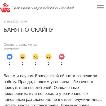
Пролетарии всех стран, подпишитесь на «Чаян»!
27 мая 2020 - 03:06
БАНЯ ПО СКАЙПУ
Оставьте реакцию на
материал
0
0
0
0
0
Баням и саунам Ярославской области разрешили
работу. Правда, с одним условием – без очного
присутствия посетителей. Озадаченные
предприниматели попросили у региональных
чиновников разъяснений, но в ответ получили лишь
цитату текста постановления. Новые условия