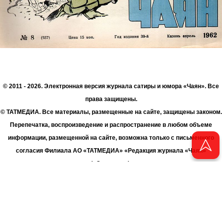
© 2011 - 2026. Электронная версия журнала сатиры и юмора «Чаян». Все
права защищены.
© ТАТМЕДИА. Все материалы, размещенные на сайте, защищены законом.
Перепечатка, воспроизведение и распространение в любом объеме
информации, размещенной на сайте, возможна только с письменного
согласия Филиала АО «ТАТМЕДИА» «Редакция журнала «Чаян»
(«Скорпион»).
При поддержке Республиканского агентства по печати и массовым
коммуникациям «ТАТМЕДИА».
Адрес редакции: 420066 Татарстан, г. Казань ул. Декабристов, д. 2
Телефон редакции: +7 (843) 222-06-00