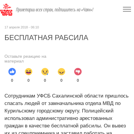
Пролетарии всех стран, подпишитесь на «Чаян»!
17 апреля 2018 - 06:10
БЕСПЛАТНАЯ РАБСИЛА
Оставьте реакцию на
материал
0
0
0
0
0
Сотрудникам УФСБ Сахалинской области пришлось
спасать людей от замначальника отдела МВД по
Курильскому городскому округу. Полицейский
использовал административно арестованных
граждан в качестве бесплатной рабсилы. Он вывез
их из спецприемника и заставил работать на