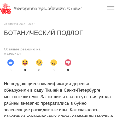
Пролетарии всех стран, подпишитесь на «Чаян»!
28 августа 2017 - 06:37
БОТАНИЧЕСКИЙ ПОДЛОГ
Оставьте реакцию на
материал
0
0
0
0
0
Не поддающиеся квалификации деревья
обнаружили в саду Ткачей в Санкт-Петербурге
местные жители. Засохшие из-за отсутствия ухода
рябины внезапно превратились в буйно
зеленеющие раскидистые ивы. Как оказалось,
работники коммунальных служб озеленили мертвые