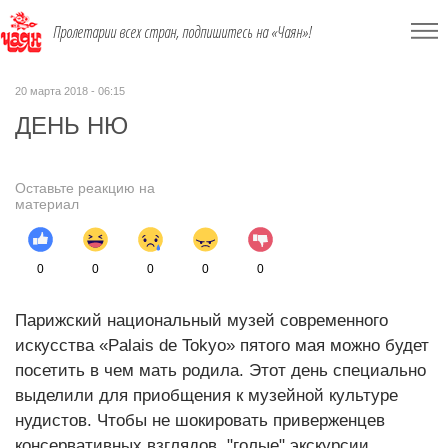
Пролетарии всех стран, подпишитесь на «Чаян»!
20 марта 2018 - 06:15
ДЕНЬ НЮ
Оставьте реакцию на
материал
0
0
0
0
0
Парижский национальный музей современного
искусства «Palais de Tokyo» пятого мая можно будет
посетить в чем мать родила. Этот день специально
выделили для приобщения к музейной культуре
нудистов. Чтобы не шокировать приверженцев
консервативных взглядов, "голые" экскурсии