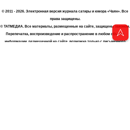
© 2011 - 2026. Электронная версия журнала сатиры и юмора «Чаян». Все
права защищены.
© ТАТМЕДИА. Все материалы, размещенные на сайте, защищены законом.
Перепечатка, воспроизведение и распространение в любом объеме
информации, размещенной на сайте, возможна только с письменного
согласия Филиала АО «ТАТМЕДИА» «Редакция журнала «Чаян»
(«Скорпион»).
При поддержке Республиканского агентства по печати и массовым
коммуникациям «ТАТМЕДИА».
Адрес редакции: 420066 Татарстан, г. Казань ул. Декабристов, д. 2
Телефон редакции: +7 (843) 222-06-00
E-mail: chayan@bk.ru
Антикоррупционная политика
chayan@bk.ru
Для сообщения о фактах коррупции:
АО «ТАТМЕДИА» использует «cookie»
для персонализации сервисов