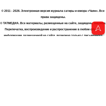
© 2011 - 2026. Электронная версия журнала сатиры и юмора «Чаян». Все
права защищены.
© ТАТМЕДИА. Все материалы, размещенные на сайте, защищены законом.
Перепечатка, воспроизведение и распространение в любом объеме
информации, размещенной на сайте, возможна только с письменного
согласия Филиала АО «ТАТМЕДИА» «Редакция журнала «Чаян»
(«Скорпион»).
При поддержке Республиканского агентства по печати и массовым
коммуникациям «ТАТМЕДИА».
Адрес редакции: 420066 Татарстан, г. Казань ул. Декабристов, д. 2
Телефон редакции: +7 (843) 222-06-00
E-mail: chayan@bk.ru
Антикоррупционная политика
chayan@bk.ru
Для сообщения о фактах коррупции:
АО «ТАТМЕДИА» использует «cookie»
для персонализации сервисов