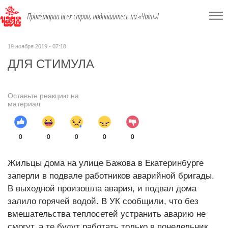
Пролетарии всех стран, подпишитесь на «Чаян»!
19 ноября 2019 - 07:18
ДЛЯ СТИМУЛА
Оставьте реакцию на
материал
0
0
0
0
0
Жильцы дома на улице Бажова в Екатеринбурге
заперли в подвале работников аварийной бригады.
В выходной произошла авария, и подвал дома
залило горячей водой. В УК сообщили, что без
вмешательства теплосетей устранить аварию не
смогут, а те будут работать только в понедельник.