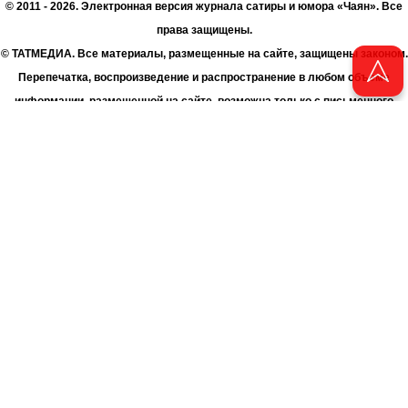
© 2011 - 2026. Электронная версия журнала сатиры и юмора «Чаян». Все
права защищены.
© ТАТМЕДИА. Все материалы, размещенные на сайте, защищены законом.
Перепечатка, воспроизведение и распространение в любом объеме
информации, размещенной на сайте, возможна только с письменного
согласия Филиала АО «ТАТМЕДИА» «Редакция журнала «Чаян»
(«Скорпион»).
При поддержке Республиканского агентства по печати и массовым
коммуникациям «ТАТМЕДИА».
Адрес редакции: 420066 Татарстан, г. Казань ул. Декабристов, д. 2
Телефон редакции: +7 (843) 222-06-00
E-mail: chayan@bk.ru
Антикоррупционная политика
chayan@bk.ru
Для сообщения о фактах коррупции:
АО «ТАТМЕДИА» использует «cookie»
для персонализации сервисов
и удобства пользователей сайтом. Использование «cookie» можно