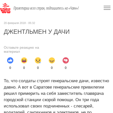
Пролетарии всех стран, подпишитесь на «Чаян»!
20 февраля 2018 - 05:32
ДЖЕНТЛЬМЕН У ДАЧИ
Оставьте реакцию на
материал
0
0
0
0
0
То, что солдаты строят генеральские дачи, известно
давно. А вот в Саратове генеральские привилегии
решил примерить на себя заместитель главврача
городской станции скорой помощи. Он три года
использовал своих подчиненных - слесарей,
водителей, сантехников и электриков, не по