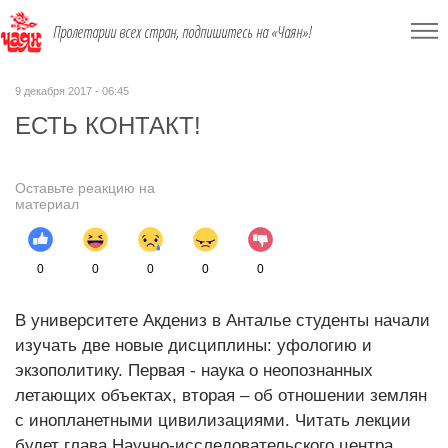
Пролетарии всех стран, подпишитесь на «Чаян»!
9 декабря 2017 - 06:45
ЕСТЬ КОНТАКТ!
Оставьте реакцию на
материал
0
0
0
0
0
В университете Акдениз в Анталье студенты начали
изучать две новые дисциплины: уфологию и
экзополитику. Первая - наука о неопознанных
летающих объектах, вторая – об отношении землян
с инопланетными цивилизациями. Читать лекции
будет глава Научно-исследовательского центра