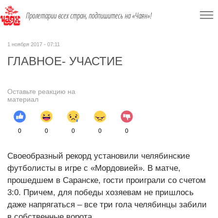
Пролетарии всех стран, подпишитесь на «Чаян»!
1 ноября 2017 - 07:11
ГЛАВНОЕ- УЧАСТИЕ
Оставьте реакцию на
материал
0
0
0
0
0
Своеобразный рекорд установили челябинские
футболисты в игре с «Мордовией». В матче,
прошедшем в Саранске, гости проиграли со счетом
3:0. Причем, для победы хозяевам не пришлось
даже напрягаться – все три гола челябинцы забили
в собственные ворота.