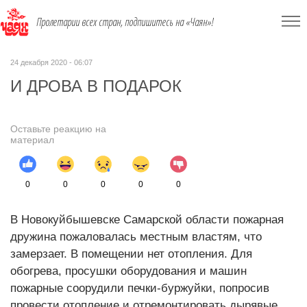
Пролетарии всех стран, подпишитесь на «Чаян»!
24 декабря 2020 - 06:07
И ДРОВА В ПОДАРОК
Оставьте реакцию на
материал
0
0
0
0
0
В Новокуйбышевске Самарской области пожарная
дружина пожаловалась местным властям, что
замерзает. В помещении нет отопления. Для
обогрева, просушки оборудования и машин
пожарные соорудили печки-буржуйки, попросив
провести отопление и отремонтировать дырявые