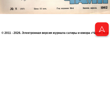
© 2011 - 2026. Электронная версия журнала сатиры и юмора «Чаян». Все
права защищены.
© ТАТМЕДИА. Все материалы, размещенные на сайте, защищены законом.
Перепечатка, воспроизведение и распространение в любом объеме
информации, размещенной на сайте, возможна только с письменного
согласия Филиала АО «ТАТМЕДИА» «Редакция журнала «Чаян»
(«Скорпион»).
При поддержке Республиканского агентства по печати и массовым
коммуникациям «ТАТМЕДИА».
Адрес редакции: 420066 Татарстан, г. Казань ул. Декабристов, д. 2
Телефон редакции: +7 (843) 222-06-00
E-mail: chayan@bk.ru