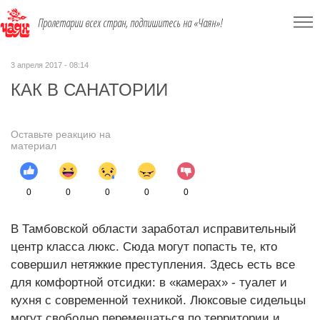
Пролетарии всех стран, подпишитесь на «Чаян»!
3 апреля 2017 - 08:14
КАК В САНАТОРИИ
Оставьте реакцию на
материал
0
0
0
0
0
В Тамбовской области заработал исправительный
центр класса люкс. Сюда могут попасть те, кто
совершил нетяжкие преступления. Здесь есть все
для комфортной отсидки: в «камерах» - туалет и
кухня с современной техникой. Люксовые сидельцы
могут свободно перемещаться по территории и