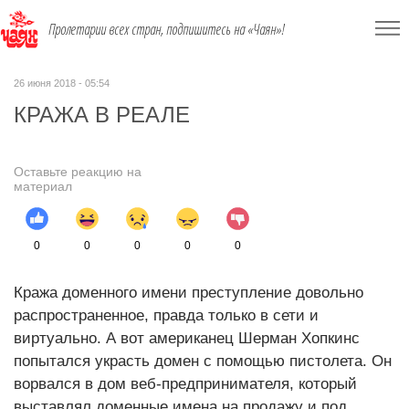
Пролетарии всех стран, подпишитесь на «Чаян»!
26 июня 2018 - 05:54
КРАЖА В РЕАЛЕ
Оставьте реакцию на
материал
0
0
0
0
0
Кража доменного имени преступление довольно
распространенное, правда только в сети и
виртуально. А вот американец Шерман Хопкинс
попытался украсть домен с помощью пистолета. Он
ворвался в дом веб-предпринимателя, который
выставлял доменные имена на продажу и под