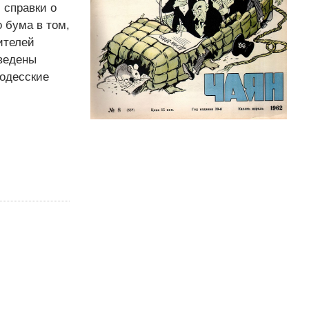
 справки о
 бума в том,
ителей
введены
 одесские