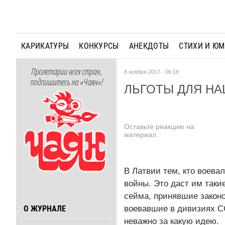
КАРИКАТУРЫ
КОНКУРСЫ
АНЕКДОТЫ
СТИХИ И Ю
Пролетарии всех стран,
8 ноября 2017 - 06:18
подпишитесь на «Чаян»!
ЛЬГОТЫ ДЛЯ Н
Оставьте реакцию на
материал
В Латвии тем, кто воева
войны. Это даст им таки
сейма, принявшие законо
воевавшие в дивизиях СС
О ЖУРНАЛЕ
неважно за какую идею.