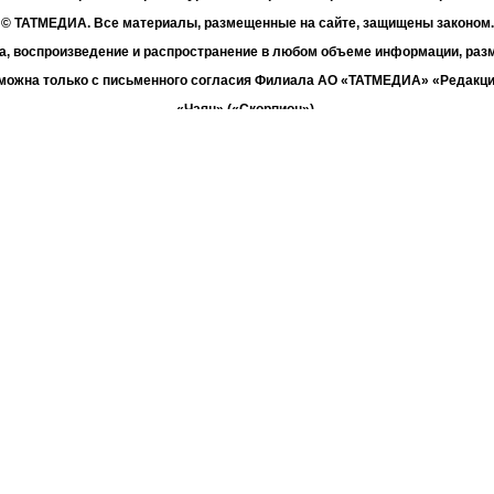
© ТАТМЕДИА. Все материалы, размещенные на сайте, защищены законом.
а, воспроизведение и распространение в любом объеме информации, раз
зможна только с письменного согласия Филиала АО «ТАТМЕДИА» «Редакц
«Чаян» («Скорпион»).
жке Республиканского агентства по печати и массовым коммуникациям 
Адрес редакции: 420066 Татарстан, г. Казань ул. Декабристов, д. 2
Телефон редакции: +7 (843) 222-06-00
E-mail: chayan@bk.ru
Антикоррупционная политика
chayan@bk.ru
Для сообщения о фактах коррупции:
«ТАТМЕДИА» использует «cookie»
для персонализации сервисов и удо
вателей сайтом. Использование «cookie» можно отменить в настройках бр
Политика конфиденциальности
16+