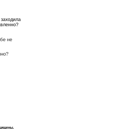
е заходила
авленно?
ебе не
нно?
ащищены.