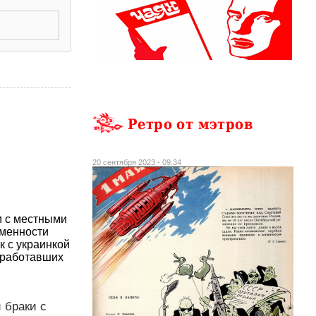
Ретро от мэтров
20 сентября 2023 - 09:34
и с местными
еменности
к с украинкой
 работавших
 браки с