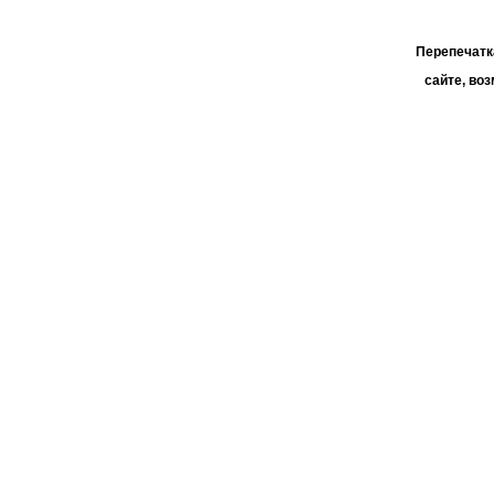
Перепечатк
сайте, во
При поддер
АО 
пользо