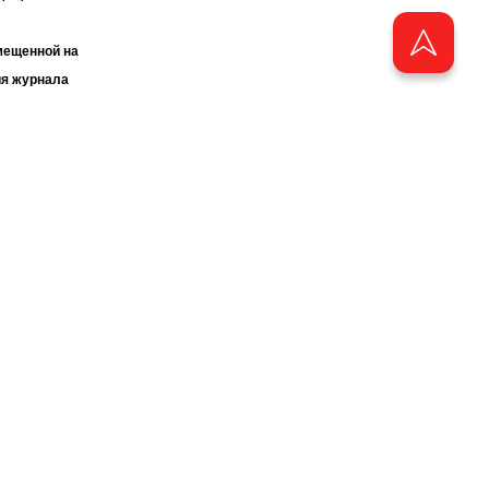
мещенной на
ия журнала
«ТАТМЕДИА».
бства
аузера.