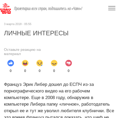
Пролетарии всех стран, подпишитесь на «Чаян»!
3 марта 2018 - 05:55
ЛИЧНЫЕ ИНТЕРЕСЫ
Оставьте реакцию на
материал
0
0
0
0
0
Француз Эрик Либер дошел до ЕСПЧ из-за
порнографического видео на его рабочем
компьютере. Еще в 2008 году, обнаружив в
компьютере Либера папку «личное», работодатель
открыл ее и тут же уволил любителя клубнички. Все
это время француз пытался доказать, что шеф не