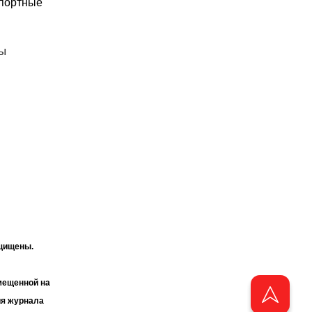
спортные
бы
ащищены.
мещенной на
ия журнала