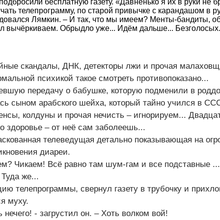
одбросили бесплатную газету. «Давненько я их в руки не б
чать телепрограмму, по старой привычке с карандашом в ру
адовался Лямкин. – И так, что мы имеем? Менты-бандиты, о
 вычёркиваем. Обрыдло уже... Идём дальше... Безголосых.
йные скандалы, ДНК, детекторы лжи и прочая малаховщи
рмальной психикой такое смотреть противопоказано...
вшую передачу о бабушке, которую подменили в роддо
сь сыном арабского шейха, который тайно учился в ССС
сенсы, колдуны и прочая нечисть – игнорируем... Двадца
о здоровье – от неё сам заболеешь...
аскованная телеведущая детально показывающая на ог
икновения диареи.
ем? Чикаем! Всё равно там шум-гам и все подставные .
 Туда же...
ию телепрограммы, свернул газету в трубочку и прихл
я муху.
 нечего! - загрустил он. – Хоть волком вой!