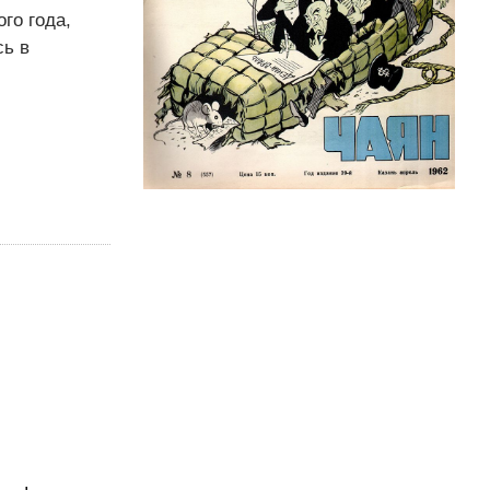
го года,
сь в