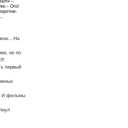
рал!» –
ке.– Ого!
боротни-
..
на... На
ме, но по
Р.
ть первый
ромных
.. И фильмы
опнул