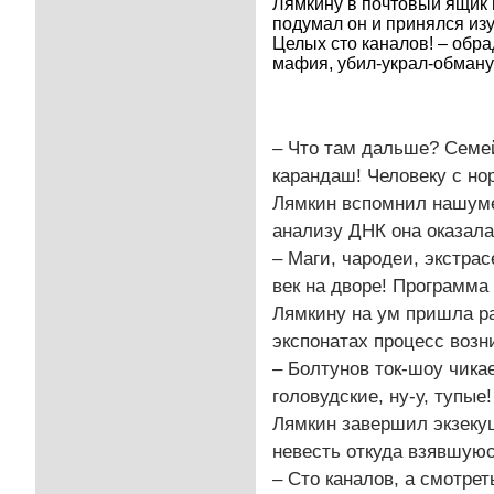
Лямкину в почтовый ящик п
подумал он и принялся изу
Целых сто каналов! – обр
мафия, убил-украл-обманул
– Что там дальше? Семе
карандаш! Человеку с но
Лямкин вспомнил нашуме
анализу ДНК она оказала
– Маги, чародеи, экстра
век на дворе! Программа 
Лямкину на ум пришла р
экспонатах процесс возн
– Болтунов ток-шоу чика
головудские, ну-у, тупые!
Лямкин завершил экзекуц
невесть откуда взявшуюс
– Сто каналов, а смотреть