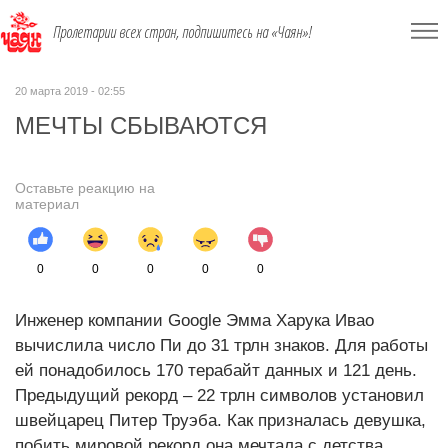
Пролетарии всех стран, подпишитесь на «Чаян»!
20 марта 2019 - 02:55
МЕЧТЫ СБЫВАЮТСЯ
Оставьте реакцию на
материал
0
0
0
0
0
Инженер компании Google Эмма Харука Ивао
вычислила число Пи до 31 трлн знаков. Для работы
ей понадобилось 170 терабайт данных и 121 день.
Предыдущий рекорд – 22 трлн символов установил
швейцарец Питер Труэба. Как призналась девушка,
побить мировой рекорд она мечтала с детства.