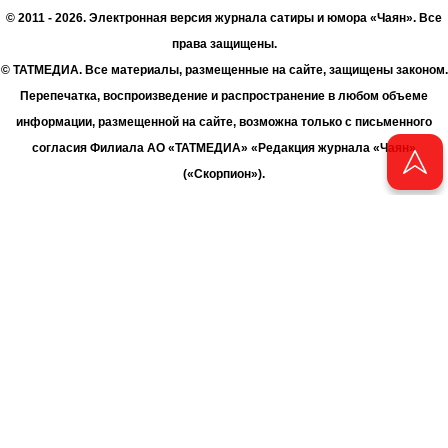
© 2011 - 2026. Электронная версия журнала сатиры и юмора «Чаян». Все
права защищены.
© ТАТМЕДИА. Все материалы, размещенные на сайте, защищены законом.
Перепечатка, воспроизведение и распространение в любом объеме
информации, размещенной на сайте, возможна только с письменного
согласия Филиала АО «ТАТМЕДИА» «Редакция журнала «Чаян»
(«Скорпион»).
При поддержке Республиканского агентства по печати и массовым
коммуникациям «ТАТМЕДИА».
Адрес редакции: 420066 Татарстан, г. Казань ул. Декабристов, д. 2
Телефон редакции: +7 (843) 222-06-00
E-mail: chayan@bk.ru
Антикоррупционная политика
chayan@bk.ru
Для сообщения о фактах коррупции:
АО «ТАТМЕДИА» использует «cookie»
для персонализации сервисов
и удобства пользователей сайтом. Использование «cookie» можно