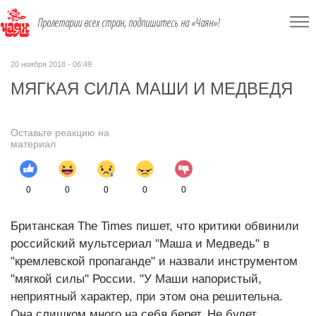
Пролетарии всех стран, подпишитесь на «Чаян»!
20 ноября 2018 - 06:49
МЯГКАЯ СИЛА МАШИ И МЕДВЕДЯ
Оставьте реакцию на
материал
0
0
0
0
0
Британская The Times пишет, что критики обвинили
российский мультсериал "Маша и Медведь" в
"кремлевской пропаганде" и назвали инструментом
"мягкой силы" России. "У Маши напористый,
неприятный характер, при этом она решительна.
Она слишком много на себя берет. Не будет