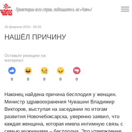
Пролетарии всех стран, подпишитесь на «Чаян»!
26 февраля 2018 - 06:29
НАШЁЛ ПРИЧИНУ
Оставьте реакцию на
материал
0
0
0
0
0
Наконец найдена причина бесплодия у женщин.
Министр здравоохранения Чувашии Владимир
Викторов, выступая на заседании по итогам
развития Новочебоксарска, уверенно заявил, что
каждая женщина, которая имела интимную связь с
семью мужчинами – бесплодна. Это утверждение