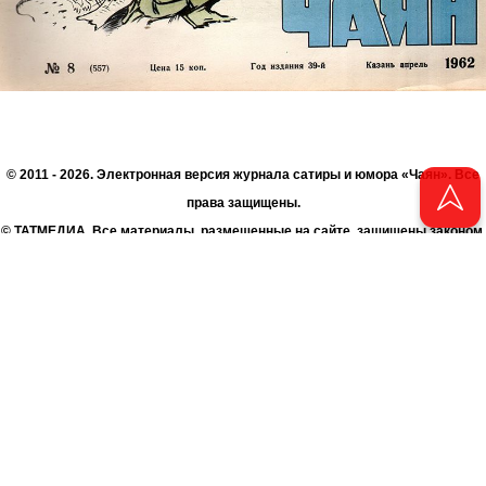
© 2011 - 2026. Электронная версия журнала сатиры и юмора «Чаян». Все
права защищены.
© ТАТМЕДИА. Все материалы, размещенные на сайте, защищены законом.
Перепечатка, воспроизведение и распространение в любом объеме
информации, размещенной на сайте, возможна только с письменного
согласия Филиала АО «ТАТМЕДИА» «Редакция журнала «Чаян»
(«Скорпион»).
При поддержке Республиканского агентства по печати и массовым
коммуникациям «ТАТМЕДИА».
Адрес редакции: 420066 Татарстан, г. Казань ул. Декабристов, д. 2
Телефон редакции: +7 (843) 222-06-00
E-mail: chayan@bk.ru