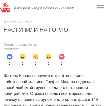
Пролетарии всех стран, подпишитесь на «Чаян»!
28 октября 2017 - 06:28
НАСТУПИЛИ НА ГОРЛО
Оставьте реакцию на
материал
0
0
0
0
0
Житель Канады получил штраф за пение в
собственной машине. Тауфик Моалла подпевал
своей любимой группе, когда его остановили
полицейские. Стражи порядка поинтересовались,
почему он вопит за рулем и влепили штраф в 149
долларов за «крики в общественном месте». Так как