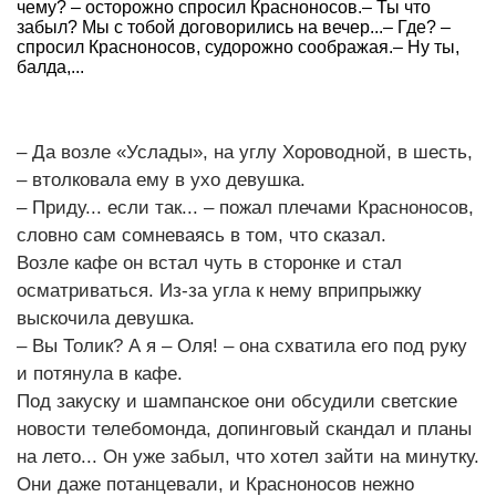
чему? – осторожно спросил Красноносов.– Ты что
забыл? Мы с тобой договорились на вечер...– Где? –
спросил Красноносов, судорожно соображая.– Ну ты,
балда,...
– Да возле «Услады», на углу Хороводной, в шесть,
– втолковала ему в ухо девушка.
– Приду... если так... – пожал плечами Красноносов,
словно сам сомневаясь в том, что сказал.
Возле кафе он встал чуть в сторонке и стал
осматриваться. Из-за угла к нему вприпрыжку
выскочила девушка.
– Вы Толик? А я – Оля! – она схватила его под руку
и потянула в кафе.
Под закуску и шампанское они обсудили светские
новости телебомонда, допинговый скандал и планы
на лето... Он уже забыл, что хотел зайти на минутку.
Они даже потанцевали, и Красноносов нежно