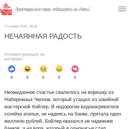
Пролетарии всех стран, подпишитесь на «Чаян»!
17 января 2018 - 06:28
НЕЧАЯННАЯ РАДОСТЬ
Оставьте реакцию на
материал
0
0
0
0
0
Неожиданное счастье свалилось на воришку из
Набережных Челнов, который утащил из швейной
мастерской бойлер. В недорогом водонагревателе
хозяйка ателье, не надеясь на банки, прятала один
миллион рублей. Бойлер оказался не надежнее
банков, а на вора, который в одночасье стал