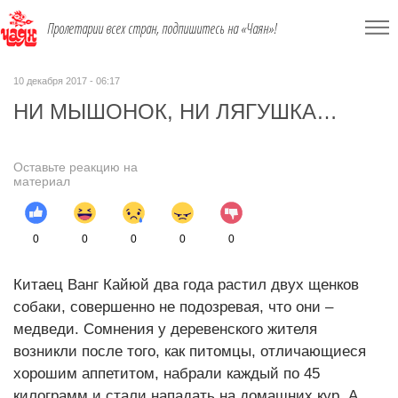
Пролетарии всех стран, подпишитесь на «Чаян»!
10 декабря 2017 - 06:17
НИ МЫШОНОК, НИ ЛЯГУШКА…
Оставьте реакцию на
материал
0
0
0
0
0
Китаец Ванг Кайюй два года растил двух щенков
собаки, совершенно не подозревая, что они –
медведи. Сомнения у деревенского жителя
возникли после того, как питомцы, отличающиеся
хорошим аппетитом, набрали каждый по 45
килограмм и стали нападать на домашних кур. А