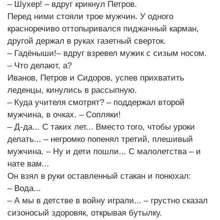
– Шухер! – вдруг крикнул Петров.
Перед ними стояли трое мужчин. У одного
красноречиво оттопыривался пиджачный карман,
другой держал в руках газетный сверток.
– Гадёныши!– вдруг взревел мужик с сизым носом.
– Что делают, а?
Иванов, Петров и Сидоров, успев прихватить
леденцы, кинулись в рассыпную.
– Куда учителя смотрят? – поддержал второй
мужчина, в очках. – Сопляки!
– Д-да... С таких лет... Вместо того, чтобы уроки
делать... – негромко попенял третий, плешивый
мужчина. – Ну и дети пошли... С малолетства – и
нате вам...
Он взял в руки оставленный стакан и понюхал:
– Вода...
– А мы в детстве в войну играли... – грустно сказал
сизоносый здоровяк, открывая бутылку.