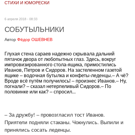
СТИХИ И ЮМОРЕСКИ
6 апреля 2018 - 08:33
СОБУТЫЛЬНИКИ
Автор
Фёдор ОШЕВНЕВ
Глухая стена сараев надежно скрывала дальний
пятачок двора от любопытных глаз. Здесь, вокруг
импровизированного стола-ящика, примостились
Иванов, Петров и Сидоров. На застеленном газетой
ящике – водочная бутылка и конфеты-леденцы.– А чё?
Вроде всё путём получилось! – произнес Иванов.– Ну,
погнали? – сказал нетерпеливый Сидоров.– По
половинке или как? – спросил...
– За дружбу! – провозгласил тост Иванов.
Приятели подняли стаканы. Чокнулись. Выпили и
принялись сосать леденцы.