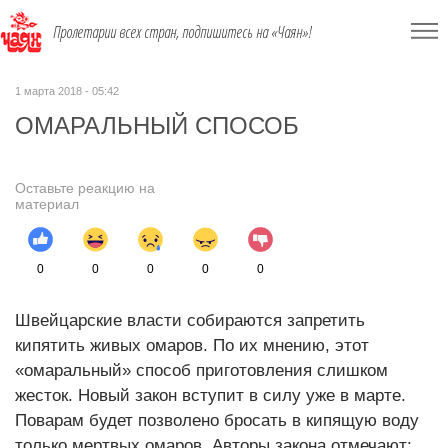
Пролетарии всех стран, подпишитесь на «Чаян»!
1 марта 2018 - 05:42
ОМАРАЛЬНЫЙ СПОСОБ
Оставьте реакцию на
материал
0
0
0
0
0
Швейцарские власти собираются запретить
кипятить живых омаров. По их мнению, этот
«омаральный» способ приготовления слишком
жесток. Новый закон вступит в силу уже в марте.
Поварам будет позволено бросать в кипящую воду
только мертвых омаров. Авторы закона отмечают: