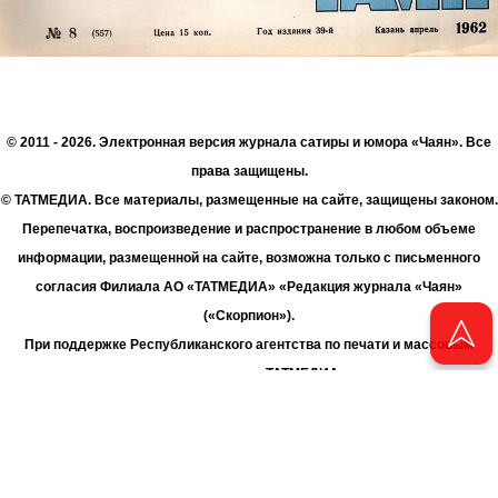
© 2011 - 2026. Электронная версия журнала сатиры и юмора «Чаян». Все
права защищены.
© ТАТМЕДИА. Все материалы, размещенные на сайте, защищены законом.
Перепечатка, воспроизведение и распространение в любом объеме
информации, размещенной на сайте, возможна только с письменного
согласия Филиала АО «ТАТМЕДИА» «Редакция журнала «Чаян»
(«Скорпион»).
При поддержке Республиканского агентства по печати и массовым
коммуникациям «ТАТМЕДИА».
Адрес редакции: 420066 Татарстан, г. Казань ул. Декабристов, д. 2
Телефон редакции: +7 (843) 222-06-00
E-mail: chayan@bk.ru