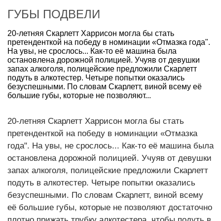
ГУБЫ ПОДВЕЛИ
20-летняя Скарлетт Харрисон могла бы стать
претенденткой на победу в номинации «Отмазка года".
На увы, не срослось... Как-то её машина была
остановлена дорожной полицией. Учуяв от девушки
запах алкоголя, полицейские предложили Скарлетт
подуть в алкотестер. Четыре попытки оказались
безуспешными. По словам Скарлетт, виной всему её
большие губы, которые не позволяют...
20-летняя Скарлетт Харрисон могла бы стать
претенденткой на победу в номинации «Отмазка
года". На увы, не срослось... Как-то её машина была
остановлена дорожной полицией. Учуяв от девушки
запах алкоголя, полицейские предложили Скарлетт
подуть в алкотестер. Четыре попытки оказались
безуспешными. По словам Скарлетт, виной всему
её большие губы, которые не позволяют достаточно
плотно прижать трубку алкотестера, чтобы подуть в