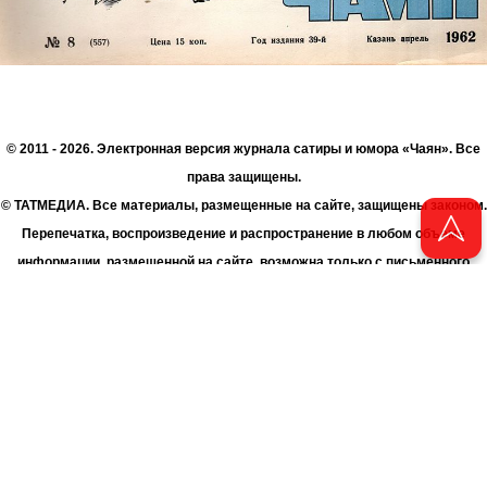
© 2011 - 2026. Электронная версия журнала сатиры и юмора «Чаян». Все
права защищены.
© ТАТМЕДИА. Все материалы, размещенные на сайте, защищены законом.
Перепечатка, воспроизведение и распространение в любом объеме
информации, размещенной на сайте, возможна только с письменного
согласия Филиала АО «ТАТМЕДИА» «Редакция журнала «Чаян»
(«Скорпион»).
При поддержке Республиканского агентства по печати и массовым
коммуникациям «ТАТМЕДИА».
Адрес редакции: 420066 Татарстан, г. Казань ул. Декабристов, д. 2
Телефон редакции: +7 (843) 222-06-00
E-mail: chayan@bk.ru