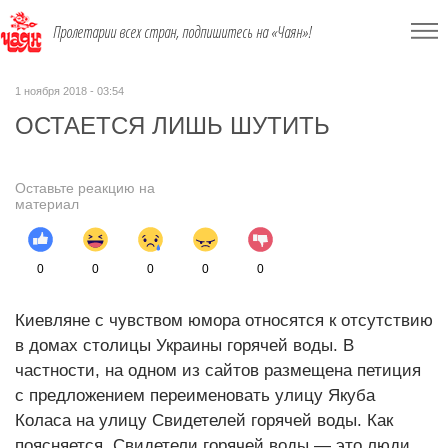
Пролетарии всех стран, подпишитесь на «Чаян»!
1 ноября 2018 - 03:54
ОСТАЕТСЯ ЛИШЬ ШУТИТЬ
Оставьте реакцию на
материал
0
0
0
0
0
Киевляне с чувством юмора относятся к отсутствию
в домах столицы Украины горячей воды. В
частности, на одном из сайтов размещена петиция
с предложением переименовать улицу Якуба
Коласа на улицу Свидетелей горячей воды. Как
поясняется, Свидетели горячей воды — это люди,