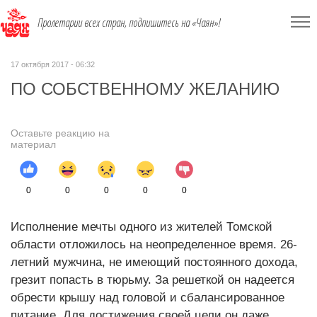
Пролетарии всех стран, подпишитесь на «Чаян»!
17 октября 2017 - 06:32
ПО СОБСТВЕННОМУ ЖЕЛАНИЮ
Оставьте реакцию на
материал
0
0
0
0
0
Исполнение мечты одного из жителей Томской
области отложилось на неопределенное время. 26-
летний мужчина, не имеющий постоянного дохода,
грезит попасть в тюрьму. За решеткой он надеется
обрести крышу над головой и сбалансированное
питание. Для достижения своей цели он даже